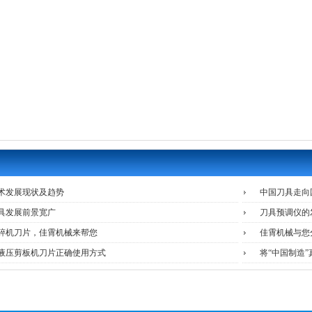
术发展现状及趋势
中国刀具走向
具发展前景宽广
刀具预调仪的
碎机刀片，佳霄机械来帮您
佳霄机械与您
液压剪板机刀片正确使用方式
将“中国制造”