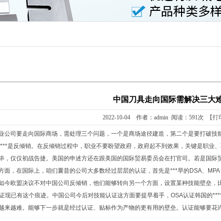
中国刀具走向国际需解决三大
2022-10-04 作者：admin 阅读：591次
【打
业公司要走向国际商场，需处理三个问题，一个是商场途径建造，第二个是要打破技
*****是反倾销。在反倾销过程中，职业不要盼望政府，政府起不到效果，关键是职业
毕，仅仅初战告捷。美国的申述方还在跟美国的国际贸易委员会在打官司。若是国际
方面，在国际上，咱们曩昔的公司大多数经过层层的认证，首先是***早的DSA、MP
如今欧盟决议不对中国公司反倾销，他们能够转向另一个方面，设置某种技能壁垒，
认证现已有这个痕迹。中国公司今后对技能认证这方面要提早着手，OSA认证韩国的**
越来越难。能够下一步就是经过认证、贴标作为产物的更有用的壁垒。认证能够要花